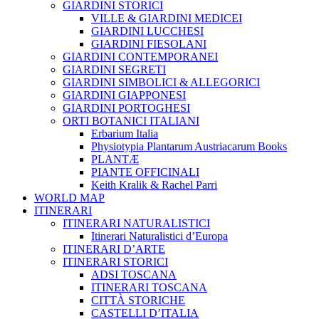
GIARDINI STORICI
VILLE & GIARDINI MEDICEI
GIARDINI LUCCHESI
GIARDINI FIESOLANI
GIARDINI CONTEMPORANEI
GIARDINI SEGRETI
GIARDINI SIMBOLICI & ALLEGORICI
GIARDINI GIAPPONESI
GIARDINI PORTOGHESI
ORTI BOTANICI ITALIANI
Erbarium Italia
Physiotypia Plantarum Austriacarum Books
PLANTÆ
PIANTE OFFICINALI
Keith Kralik & Rachel Parri
WORLD MAP
ITINERARI
ITINERARI NATURALISTICI
Itinerari Naturalistici d’Europa
ITINERARI D’ARTE
ITINERARI STORICI
ADSI TOSCANA
ITINERARI TOSCANA
CITTÀ STORICHE
CASTELLI D’ITALIA