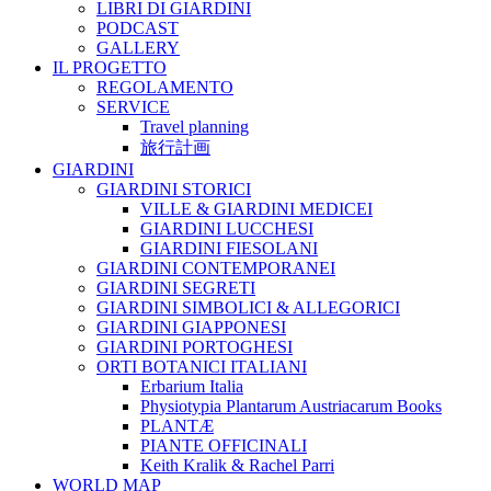
LIBRI DI GIARDINI
PODCAST
GALLERY
IL PROGETTO
REGOLAMENTO
SERVICE
Travel planning
旅行計画
GIARDINI
GIARDINI STORICI
VILLE & GIARDINI MEDICEI
GIARDINI LUCCHESI
GIARDINI FIESOLANI
GIARDINI CONTEMPORANEI
GIARDINI SEGRETI
GIARDINI SIMBOLICI & ALLEGORICI
GIARDINI GIAPPONESI
GIARDINI PORTOGHESI
ORTI BOTANICI ITALIANI
Erbarium Italia
Physiotypia Plantarum Austriacarum Books
PLANTÆ
PIANTE OFFICINALI
Keith Kralik & Rachel Parri
WORLD MAP