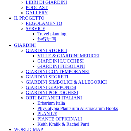
LIBRI DI GIARDINI
PODCAST
GALLERY
IL PROGETTO
REGOLAMENTO
SERVICE
Travel planning
旅行計画
GIARDINI
GIARDINI STORICI
VILLE & GIARDINI MEDICEI
GIARDINI LUCCHESI
GIARDINI FIESOLANI
GIARDINI CONTEMPORANEI
GIARDINI SEGRETI
GIARDINI SIMBOLICI & ALLEGORICI
GIARDINI GIAPPONESI
GIARDINI PORTOGHESI
ORTI BOTANICI ITALIANI
Erbarium Italia
Physiotypia Plantarum Austriacarum Books
PLANTÆ
PIANTE OFFICINALI
Keith Kralik & Rachel Parri
WORLD MAP