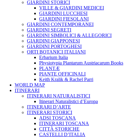
GIARDINI STORICI
VILLE & GIARDINI MEDICEI
GIARDINI LUCCHESI
GIARDINI FIESOLANI
GIARDINI CONTEMPORANEI
GIARDINI SEGRETI
GIARDINI SIMBOLICI & ALLEGORICI
GIARDINI GIAPPONESI
GIARDINI PORTOGHESI
ORTI BOTANICI ITALIANI
Erbarium Italia
Physiotypia Plantarum Austriacarum Books
PLANTÆ
PIANTE OFFICINALI
Keith Kralik & Rachel Parri
WORLD MAP
ITINERARI
ITINERARI NATURALISTICI
Itinerari Naturalistici d’Europa
ITINERARI D’ARTE
ITINERARI STORICI
ADSI TOSCANA
ITINERARI TOSCANA
CITTÀ STORICHE
CASTELLI D’ITALIA