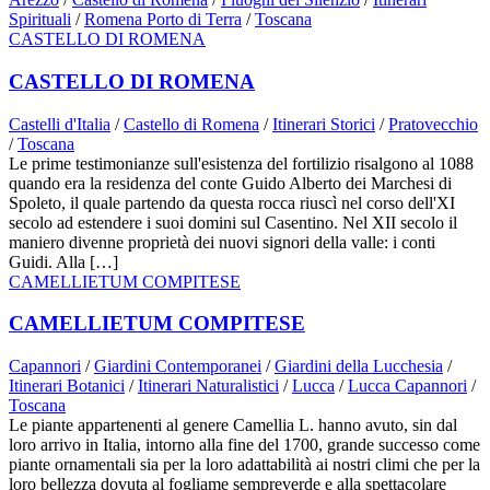
Spirituali
/
Romena Porto di Terra
/
Toscana
CASTELLO DI ROMENA
CASTELLO DI ROMENA
Castelli d'Italia
/
Castello di Romena
/
Itinerari Storici
/
Pratovecchio
/
Toscana
Le prime testimonianze sull'esistenza del fortilizio risalgono al 1088
quando era la residenza del conte Guido Alberto dei Marchesi di
Spoleto, il quale partendo da questa rocca riuscì nel corso dell'XI
secolo ad estendere i suoi domini sul Casentino. Nel XII secolo il
maniero divenne proprietà dei nuovi signori della valle: i conti
Guidi. Alla […]
CAMELLIETUM COMPITESE
CAMELLIETUM COMPITESE
Capannori
/
Giardini Contemporanei
/
Giardini della Lucchesia
/
Itinerari Botanici
/
Itinerari Naturalistici
/
Lucca
/
Lucca Capannori
/
Toscana
Le piante appartenenti al genere Camellia L. hanno avuto, sin dal
loro arrivo in Italia, intorno alla fine del 1700, grande successo come
piante ornamentali sia per la loro adattabilità ai nostri climi che per la
loro bellezza dovuta al fogliame sempreverde e alla spettacolare