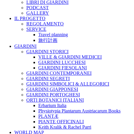
LIBRI DI GIARDINI
PODCAST
GALLERY
IL PROGETTO
REGOLAMENTO
SERVICE
Travel planning
旅行計画
GIARDINI
GIARDINI STORICI
VILLE & GIARDINI MEDICEI
GIARDINI LUCCHESI
GIARDINI FIESOLANI
GIARDINI CONTEMPORANEI
GIARDINI SEGRETI
GIARDINI SIMBOLICI & ALLEGORICI
GIARDINI GIAPPONESI
GIARDINI PORTOGHESI
ORTI BOTANICI ITALIANI
Erbarium Italia
Physiotypia Plantarum Austriacarum Books
PLANTÆ
PIANTE OFFICINALI
Keith Kralik & Rachel Parri
WORLD MAP