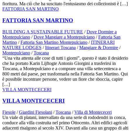
fioritura. Ma ciò che ha suscitato l'entusiasmo dei collezionisti è […]
FATTORIA SAN MARTINO
FATTORIA SAN MARTINO
BUILDING A SUSTAINABLE FUTURE
/
Dove Dormire a
Montepulciano
/
Dove Mangiare a Montepulciano
/
Fattoria San
Martino
/
Fattoria San Martino Montepulciano
/
ITINERARI
NATURE LODGES
/
Itinerari Toscana
/
Mangiare & Dormire
/
Montepulciano
/
Toscana
“Una vita attenta alle cose di tutti i giorni”, questo è stato il desiderio
che ha portato Karin Lijftogte Antonio Giorgini a trasferirsi in
Toscana, a Montepulciano e a comprare una villa settecentesca a
800 metri dal paese, per trasformarla nella Fattoria San Martino. Qui
è possibile incontrare persone, vedere un fiore che sboccia, capire
[…]
VILLA MONTECECERI
VILLA MONTECECERI
Fiesole
/
Giardini Fiesolani
/
Toscana
/
Villa di Montececeri
Un viale di platani, intervallato da una serie di rododendri in conca,
conduce alla villa costruita nel primo Ottocento. Altri edifici agricoli
adiacenti risalgono al secolo XIV. Davanti alla casa un gruppo di alti