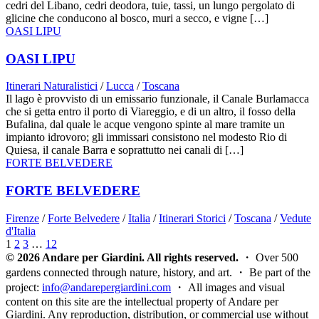
cedri del Libano, cedri deodora, tuie, tassi, un lungo pergolato di
glicine che conducono al bosco, muri a secco, e vigne […]
OASI LIPU
OASI LIPU
Itinerari Naturalistici
/
Lucca
/
Toscana
Il lago è provvisto di un emissario funzionale, il Canale Burlamacca
che si getta entro il porto di Viareggio, e di un altro, il fosso della
Bufalina, dal quale le acque vengono spinte al mare tramite un
impianto idrovoro; gli immissari consistono nel modesto Rio di
Quiesa, il canale Barra e soprattutto nei canali di […]
FORTE BELVEDERE
FORTE BELVEDERE
Firenze
/
Forte Belvedere
/
Italia
/
Itinerari Storici
/
Toscana
/
Vedute
d'Italia
1
2
3
…
12
© 2026 Andare per Giardini. All rights reserved.
・ Over 500
gardens connected through nature, history, and art. ・ Be part of the
project:
info@andarepergiardini.com
・ All images and visual
content on this site are the intellectual property of Andare per
Giardini. Any reproduction, distribution, or commercial use without